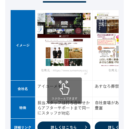
イメージ
引用元：https://www.iumemory.co.j
引用元：https://
p/
アイユーメモリー
あすなろ葬祭
会社名
スクロールできます
担当スタッフは打ち合わせか
自社斎場がありプ
らアフターサポートまで同一
豊富
特徴
にスタッフが対応
詳しくはこちら
詳しくはこ
詳細リンク