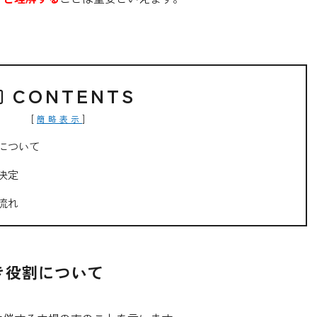
CONTENTS
[
]
簡略表示
について
決定
流れ
き役割について