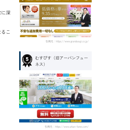
常に深
なるこ
引用元：https://www.grandsougi.co.jp/
むすびす（旧アーバンフュー
ネス）
引用元：https://www.urban-funes.com/