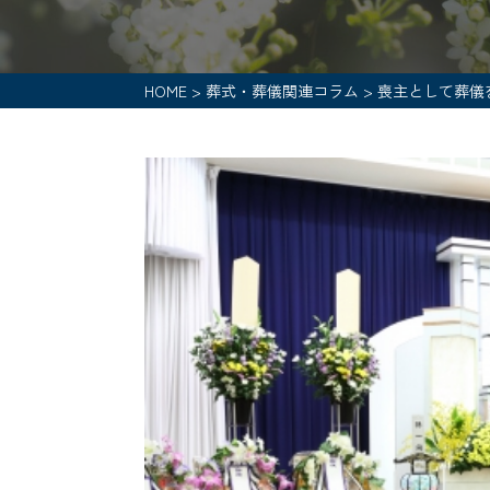
HOME
>
葬式・葬儀関連コラム
>
喪主として葬儀