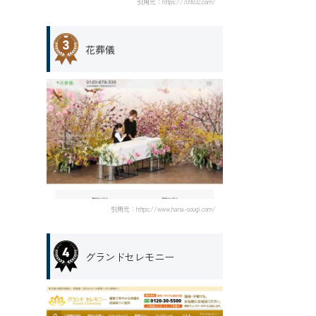
引用元：https://709832.com/
花葬儀
引用元：https://www.hana-sougi.com/
グランドセレモニー