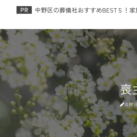
中野区の葬儀社おすすめBEST５！
喪
公開日: