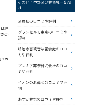
その他：中野区の葬儀社一覧紹
介
公益社の口コミや評判
ては世
グランセルモ東京の口コミや
対処が
評判
明治寺百観音沙羅会館の口コ
ミや評判
尊さを
プレミア葬祭株式会社の口コ
ミや評判
イオンのお葬式の口コミや評
判
あすか葬祭の口コミや評判