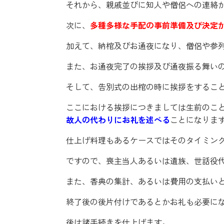
それから、親戚並びに知人や僧侶への連絡
次に、
多種多様な手配の事前準備及び決定
加えて、納棺及びお通夜になり、僧侶や参
また、お通夜完了の挨拶及び通夜振る舞い
そして、告別式の出棺の時に挨拶をするこ
ここにおける挨拶につきましては生前のこ
故人の代わりにお礼を述べる
ことになりま
仕上げ料理もあるケースではそのタイミン
ですので、喪主当人あるいは遺族、世話役
また、香典の集計、あるいは費用の支払い
終了後の後片付けであるとかお礼も必要に
後は諸手続きを仕上げます。