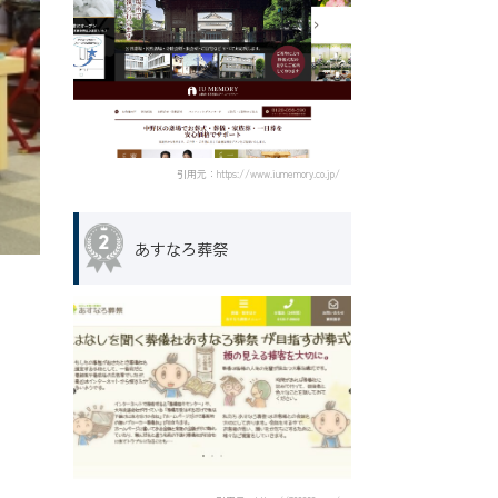
引用元：https://www.iumemory.co.jp/
あすなろ葬祭
。
。