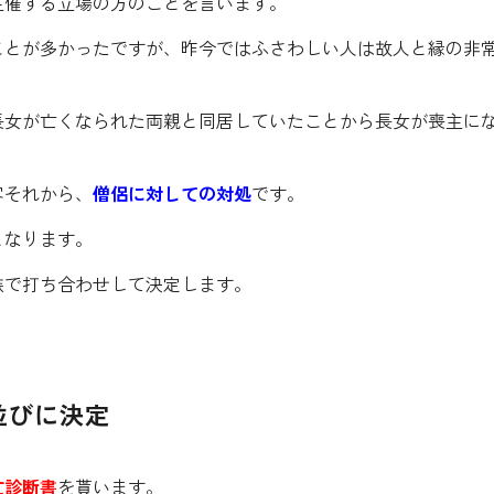
主催する立場の方のことを言います。
ことが多かったですが、昨今ではふさわしい人は故人と縁の非
。
長女が亡くなられた両親と同居していたことから長女が喪主に
客それから、
僧侶に対しての対処
です。
となります。
族で打ち合わせして決定します。
並びに決定
亡診断書
を貰います。