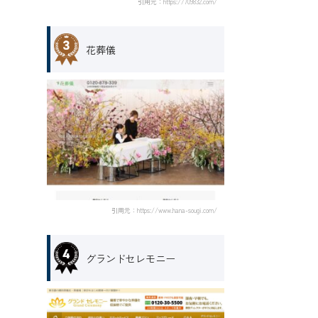
引用元：https://709832.com/
花葬儀
引用元：https://www.hana-sougi.com/
グランドセレモニー