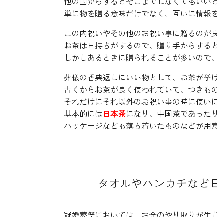
他の国からするとそこまでしなくてもいい
単に物を贈る意味だけでなく、互いに情報
この内祝いやその他のお祝い事に贈るのが
お茶は日持ちがするので、贈り手からする
しかしあるときに贈られることが多いので
葬儀の香典返しにいい物として、お茶が挙
古くからお茶が良く使われていて、つきも
それだけにそれ以外のお祝い事の時に使い
基本的には
日本茶
になり、中国茶であった
パッケージなども落ち着いたものなどが用
タオルやハンカチなど
冠婚葬祭においては、お金のやり取りが生