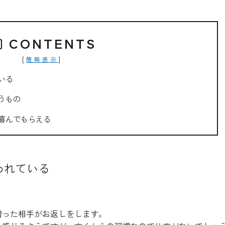
CONTENTS
[
]
簡略表示
いる
うもの
喜んでもらえる
われている
贈った相手がお返しをします。