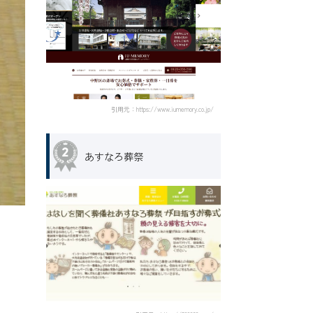
引用元：https://www.iumemory.co.jp/
あすなろ葬祭