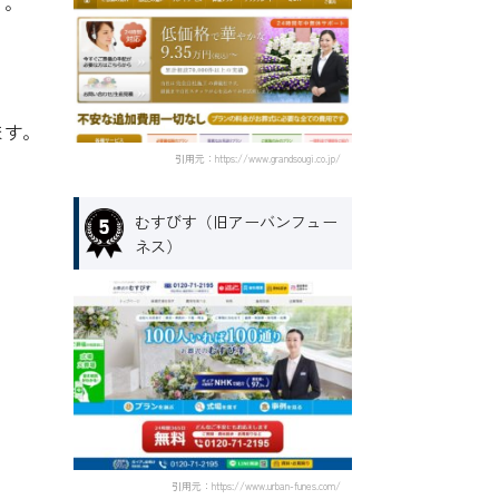
う。
ます。
引用元：https://www.grandsougi.co.jp/
むすびす（旧アーバンフュー
ネス）
引用元：https://www.urban-funes.com/